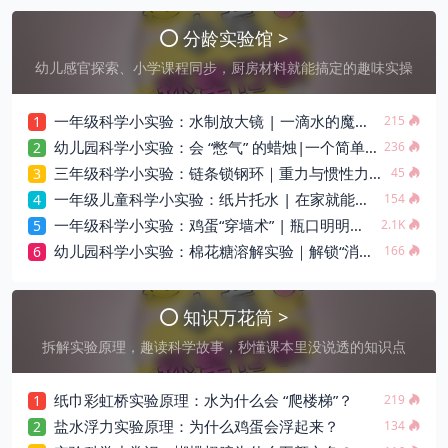
分龄实验馆 >
幼儿感官探索、小学课程同步，厨房材料就能搞定的趣味实操
一年级科学小实验：水制放大镜 | 一滴水的魔法，让世界“膨”起来！
1
215
幼儿园科学小实验：会 “憋气” 的蜡烛|一个简单实验里的燃烧秘密
2
236
三年级科学小实验：链条锁钢环｜重力与惯性力学演示
3
45
一年级儿童科学小实验：纸片托水 | 在家就能见证的神奇 “魔法”
4
154
一年级科学小实验：鸡蛋“穿墙术” | 瓶口明明比鸡蛋小，它是怎么进去的？
5
2.1K
幼儿园科学小实验：棉花糖溶解实验｜解锁“消失”的科学奥秘
6
166
知识万花筒 >
拆解实验原理，趣读科学故事，秒懂课本里没说透的知识点
纸巾彩虹桥实验原理：水为什么会 “爬楼梯”？
1
219
盐水浮力实验原理：为什么鸡蛋会浮起来？
2
134