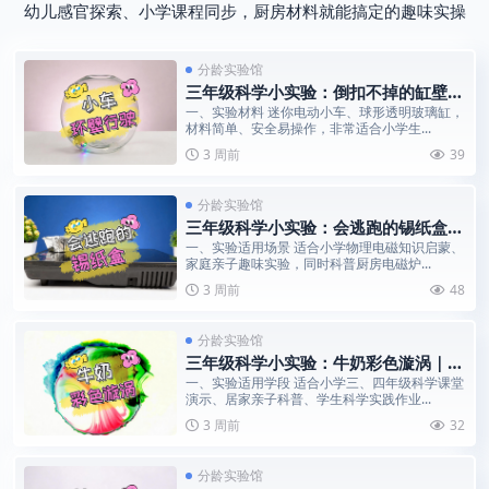
幼儿感官探索、小学课程同步，厨房材料就能搞定的趣味实操
分龄实验馆
三年级科学小实验：倒扣不掉的缸壁小
车｜向心力趣味科普
一、实验材料 迷你电动小车、球形透明玻璃缸，
材料简单、安全易操作，非常适合小学生...
3 周前
39
分龄实验馆
三年级科学小实验：会逃跑的锡纸盒｜
涡流电磁斥力趣味科普
一、实验适用场景 适合小学物理电磁知识启蒙、
家庭亲子趣味实验，同时科普厨房电磁炉...
3 周前
48
分龄实验馆
三年级科学小实验：牛奶彩色漩涡｜表
面张力流体色彩趣味科普
一、实验适用学段 适合小学三、四年级科学课堂
演示、居家亲子科普、学生科学实践作业...
3 周前
32
分龄实验馆