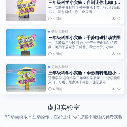
三年级科学小实验：自制迷你电磁电动
机
一、实验准备材料 1 号干电池 1 节、强力钕磁铁
1 块、漆包铜丝一卷、金属回...
4 周前
42
分龄实验馆
三年级科学小实验：手势电磁抖动线圈
一、实验适用学段 适合小学三年级电磁知识启
蒙，可用于居家亲子科普、课堂演示、小学...
4 周前
44
分龄实验馆
三年级科学小实验：伞形自转电磁小马
达
适用学段 适合小学三年级科学启蒙、中小学物理
入门，可用于居家亲子科普、课堂展示、...
4 周前
52
虚拟实验室
3D动画模拟 + 互动操作，在家也能 “做” 那些不能碰的神奇实验