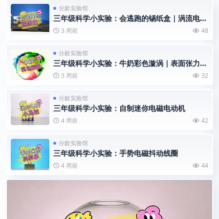
分龄实验馆
三年级科学小实验：会逃跑的锡纸盒｜涡流电磁
斥力趣味科普
3 周前
48
分龄实验馆
三年级科学小实验：牛奶彩色漩涡｜表面张力流
体色彩趣味科普
3 周前
32
分龄实验馆
三年级科学小实验：自制迷你电磁电动机
4 周前
42
分龄实验馆
三年级科学小实验：手势电磁抖动线圈
4 周前
44