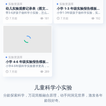
实验资源库
实验资源库
幼儿实验观察记录表（图文
小学 1-3 年级实验报告模板｜
版）｜亲子科学实验记录神器
分龄科学实验填写指南
带3-6岁孩子做科学小实验，怎么
小学1-3年级孩子做科学实验，实
让他们学会记录和观察？这款「幼
验报告怎么写才规范？这款「小学
7 月前
181
7 月前
192
儿实验观察记录表（...
1-3年级实验报告...
实验资源库
小学 4-6 年级实验报告模板
（带原理分析）｜高年级科学
小学4-6年级科学实验要求更高，
实验必备
不仅要会做实验、记录现象，还要
7 月前
289
理解实验原理！这款...
儿童科学小实验
分龄探索科学，万花筒般融合原理，动手间洞见世界，激发各年
龄段好奇。