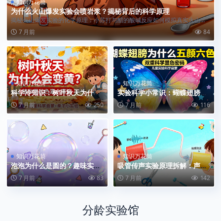
知识万花筒
为什么火山爆发实验会喷岩浆？揭秘背后的科学原理
揭秘火山爆发实验的化学原理：小苏打与醋的酸碱反应如何模拟真实火山喷
发，让孩子爱上...
7 月前
84
知识万花筒
知识万花筒
科学冷知识：树叶秋天为什么
实验科学小常识：蝴蝶翅膀为
会变黄？
什么五颜六色？
7 月前
250
7 月前
116
知识万花筒
知识万花筒
泡泡为什么是圆的？趣味实验
吸管传声实验原理拆解：声音
背后的科学原理
是怎么 “跑” 的？
7 月前
83
7 月前
142
分龄实验馆