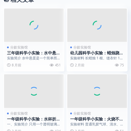
分龄实验馆
分龄实验馆
三年级科学小实验：水中悬蛋
幼儿园科学小实验：蜡烛跷跷
| 安全不脏手，神奇密度看得
板｜杠杆平衡现象演示
实验简介 水中悬蛋是一个简单而神
实验材料 长蜡烛 1 根、缝衣针 1
见
奇的物理实验，通过让鸡蛋在不同
根、打火机 1 个、玻璃杯 2 个 实
8 月前
451
2 月前
75
密度的液体中悬浮，...
验步...
分龄实验馆
分龄实验馆
一年级科学小实验：水杯折射
一年级科学小实验：火烧不破
｜解锁光的 “变魔术” 魔法
的水气球｜比热容隔热魔法
一、实验简介 只用一个透明玻璃杯
实验材料 普通乳胶气球、清水、蜡
和一杯清水，就能同时上演两种神
烛、打火机 实验步骤 点燃蜡烛，