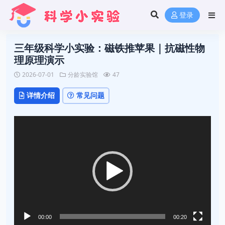
登录
三年级科学小实验：磁铁推苹果｜抗磁性物
理原理演示
2026-07-01
分龄实验馆
47
详情介绍
常见问题
视
频
播
放
器
00:00
00:20