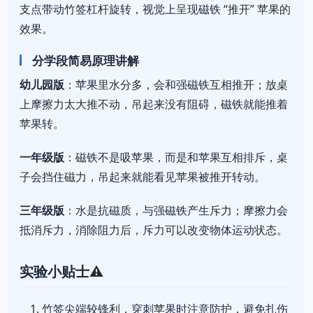
支点带动竹签杠杆旋转，视觉上呈现磁铁 “推开” 苹果的
效果。
分学段简易原理讲解
幼儿园版
：苹果里水分多，会和强磁铁互相推开；放桌
上摩擦力太大推不动，吊起来没有阻碍，磁铁就能推着
苹果转。
一年级版
：磁铁不是吸苹果，而是和苹果互相排斥，桌
子会挡住磁力，吊起来就能看见苹果被推开转动。
三年级版
：水是抗磁质，与强磁铁产生斥力；摩擦力会
抵消斥力，消除阻力后，斥力可以改变物体运动状态。
实验小贴士⚠️
竹签尖端较锋利，穿刺苹果时注意防护，避免扎伤