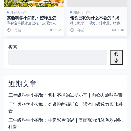
知识万花筒
知识万花筒
实验科学小知识：蜜蜂是怎么
钢铁巨轮为什么不会沉？揭秘
酿蜜的？
“浮力”托起万吨轮船的魔法
详解蜜蜂酿蜜全过程：从采集花
核心概念： 浮力、排水量、物体形
蜜、酶转化到蒸发脱水，揭示小小
状对浮沉的影响 适合年龄： 5岁+
6 月前
132
1 年前
1.0K
昆虫的伟大生命科学工程...
(家长需陪同...
搜索
搜
索
近期文章
三年级科学小实验：倒扣不掉的缸壁小车｜向心力趣味科普
三年级科学小实验：会逃跑的锡纸盒｜涡流电磁斥力趣味科
普
三年级科学小实验：牛奶彩色漩涡｜表面张力流体色彩趣味
科普