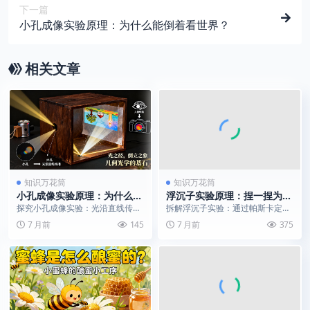
下一篇
小孔成像实验原理：为什么能倒着看世界？
相关文章
知识万花筒
知识万花筒
小孔成像实验原理：为什么能
浮沉子实验原理：捏一捏为什
倒着看世界？
么会沉会浮？
探究小孔成像实验：光沿直线传播
拆解浮沉子实验：通过帕斯卡定律
如何形成倒立实像，揭开最古老的
与阿基米德原理，揭秘捏压瓶子控
7 月前
145
7 月前
375
光学实验科学原理。
制物体沉浮的奥秘。