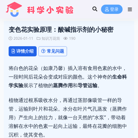
登录
变色花实验原理：酸碱指示剂的小秘密
2026-01-11
知识万花筒
190
详情介绍
常见问题
将白色的花朵（如康乃馨）插入溶有食用色素的水中，
一段时间后花朵会变成对应的颜色。这个神奇的
生命科
学实验
展示了植物的
蒸腾作用
和
导管运输
。
植物通过根系吸收水分，再通过茎部像吸管一样的导
管，运输到叶片和花朵。水分在叶片气孔蒸发（蒸腾作
用）产生向上的拉力，就像一台天然的“水泵”，带动着
溶解在水中的色素一起向上运输，最终在花瓣的细胞中
沉积，使其变色。