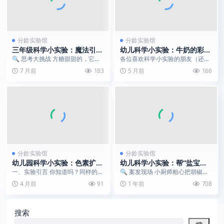
分龄实验馆
分龄实验馆
三年级科学小实验：魔法引火
幼儿科学小实验：牛奶的彩虹
石 | 安全揭秘，看糖如何被
魔法 | 为什么色素会自己“炸
🔍 思考大挑战 方糖甜甜的，它能
各位喜欢科学小实验的朋友（还有
“点燃”
开”牵手？
像木头一样被点燃吗？如果能，需
带娃的宝妈宝爸们）！今天给大家
7 月前
183
5 月前
166
要什么神奇的“魔法...
分享一个超简单、超治...
分龄实验馆
分龄实验馆
幼儿园科学小实验：色素扩散
幼儿科学小实验：帮“盐宝宝”
大比拼 | 白糖的隐藏力量
和“胡椒妹妹”分家！| 塑料勺
一、实验引言 你知道吗？同样的色
🔍 案发现场 小厨师粗心把胡椒粉
擦一擦，轻轻吸走调皮的小黑
素，滴入不同的水中，散开的速度
和盐洒在一起啦！它们像雪花和泥
4 月前
91
1 年前
708
点
居然完全不一样！ ...
土混成一团，怎么快...
搜索