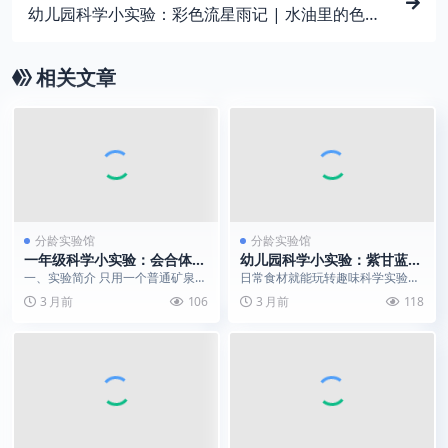
幼儿园科学小实验：彩色流星雨记 | 水油里的色彩
魔法
相关文章
分龄实验馆
分龄实验馆
一年级科学小实验：会合体的
幼儿园科学小实验：紫甘蓝变
水流｜解锁水的表面张力魔法
色魔法｜花青素与酸碱反应趣
一、实验简介 只用一个普通矿泉水
日常食材就能玩转趣味科学实验，
味演示
瓶、几根大头针，就能做出超神奇
操作简单安全，色彩变化直观有
3 月前
106
3 月前
118
的水流魔术。 在矿...
趣，适合幼儿园孩子探索...