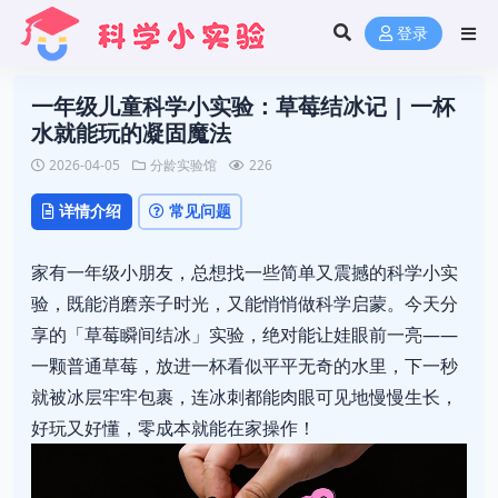
登录
一年级儿童科学小实验：草莓结冰记 | 一杯
水就能玩的凝固魔法
2026-04-05
分龄实验馆
226
详情介绍
常见问题
家有一年级小朋友，总想找一些简单又震撼的科学小实
验，既能消磨亲子时光，又能悄悄做科学启蒙。今天分
享的「草莓瞬间结冰」实验，绝对能让娃眼前一亮——
一颗普通草莓，放进一杯看似平平无奇的水里，下一秒
就被冰层牢牢包裹，连冰刺都能肉眼可见地慢慢生长，
好玩又好懂，零成本就能在家操作！