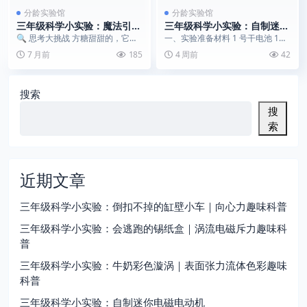
分龄实验馆
分龄实验馆
三年级科学小实验：魔法引火
三年级科学小实验：自制迷你
石 | 安全揭秘，看糖如何被
电磁电动机
🔍 思考大挑战 方糖甜甜的，它能
一、实验准备材料 1 号干电池 1
“点燃”
像木头一样被点燃吗？如果能，需
节、强力钕磁铁 1 块、漆包铜丝一
7 月前
185
4 周前
42
要什么神奇的“魔法...
卷、金属回...
搜索
搜
索
近期文章
三年级科学小实验：倒扣不掉的缸壁小车｜向心力趣味科普
三年级科学小实验：会逃跑的锡纸盒｜涡流电磁斥力趣味科
普
三年级科学小实验：牛奶彩色漩涡｜表面张力流体色彩趣味
科普
三年级科学小实验：自制迷你电磁电动机