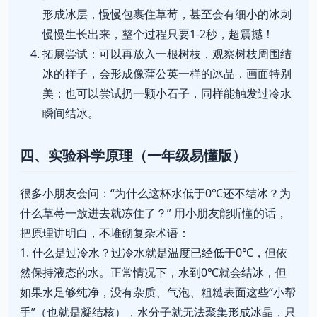
形成冰层，慢慢包裹住草莓，甚至会有细小的冰刺
慢慢生长出来，整个过程只要1-2秒，超震撼！
拓展尝试：可以再放入一根树枝，观察树枝周围结
冰的样子，会形成像蒲公英一样的冰晶，画面特别
美；也可以尝试扔一颗小石子，同样能触发过冷水
瞬间结冰。
四、实验科学原理（一年级易懂版）
很多小朋友会问：“为什么这杯水低于0℃还不结冰？为
什么草莓一放进去就冻住了？” 用小朋友能听懂的话，
把原理讲明白，不堆砌复杂术语：
1. 什么是过冷水？过冷水就是温度已经低于0℃，但依
然保持液态的水。正常情况下，水到0℃就会结冰，但
如果水足够纯净，没有杂质、气泡、粗糙表面这些“小帮
手”（也就是凝结核），水分子就无法聚集形成冰晶，只