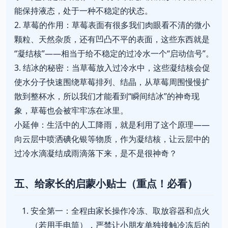
能保持液态，处于一种不稳定的状态。
2. 草莓的作用：草莓表面有很多我们肉眼看不清的微小
颗粒、天然杂质，还有凹凸不平的表面，这些东西就是
“凝结核”——相当于给不稳定的过冷水一个“启动信号”。
3. 结冰的秘密：当草莓放入过冷水中，这些凝结核会促
使水分子快速围绕草莓排列、结晶，从草莓周围慢慢扩
散到整杯水，所以我们才能看到“瞬间结冰”的神奇现
象，草莓也会被牢牢冻在冰里。
小延伸：生活中的人工降雨，就是利用了这个原理——
向云层中喷洒碘化银等物质，作为凝结核，让云层中的
过冷水滴凝结成雨滴落下来，是不是很神奇？
五、给家长的启蒙小贴士（重点！必看）
安全第一：全程由家长操作冷冻、取放容器和点火
（若用手电筒），严禁让小朋友单独接触冷冻后的