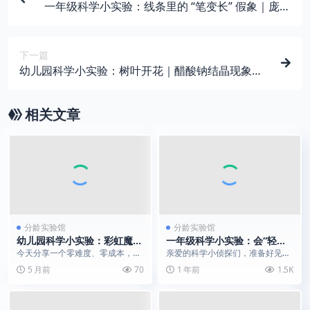
一年级科学小实验：线条里的 “笔变长” 假象｜庞佐
错觉科普
下一篇
幼儿园科学小实验：树叶开花｜醋酸钠结晶现象演
示
相关文章
分龄实验馆
分龄实验馆
幼儿园科学小实验：彩虹魔法
一年级科学小实验：会“轻功”
豆实验|揭秘水中晕染的神奇
的纸片 | 身上有洞，却能稳稳
今天分享一个零难度、零成本，还
亲爱的科学小侦探们，准备好见证
瞬间
托住一杯水
能边玩边学的亲子科学小实验——
魔法般的科学现象了吗？今天我们
5 月前
70
1 年前
1.5K
巧克力豆变彩虹，亲测...
要用一张布满小孔的纸...