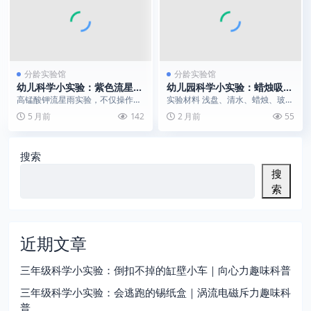
分龄实验馆
分龄实验馆
幼儿科学小实验：紫色流星雨
幼儿园科学小实验：蜡烛吸水
+VC变透明|陪娃解锁科学小
｜大气压原理演示
高锰酸钾流星雨实验，不仅操作简
实验材料 浅盘、清水、蜡烛、玻璃
秘密
单、零失败，还能让孩子在观察中
杯、打火机 实验步骤 往浅盘中倒
5 月前
142
2 月前
55
培养科学思维，新手宝...
入适量清水，将蜡...
搜索
搜
索
近期文章
三年级科学小实验：倒扣不掉的缸壁小车｜向心力趣味科普
三年级科学小实验：会逃跑的锡纸盒｜涡流电磁斥力趣味科
普