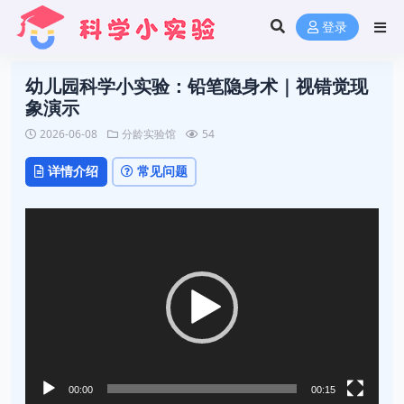
登录
幼儿园科学小实验：铅笔隐身术｜视错觉现
象演示
2026-06-08
分龄实验馆
54
详情介绍
常见问题
视
频
播
放
器
00:00
00:15