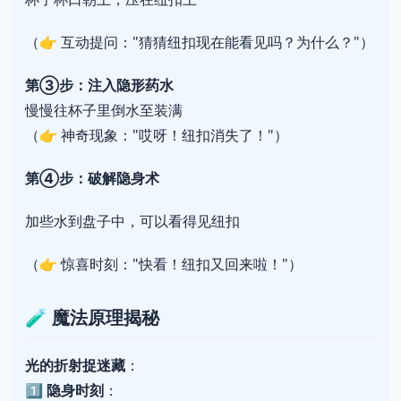
（👉 互动提问："猜猜纽扣现在能看见吗？为什么？"）
第③步：注入隐形药水
慢慢往杯子里倒水至装满
（👉 神奇现象："哎呀！纽扣消失了！"）
第④步：破解隐身术
加些水到盘子中，可以看得见纽扣
（👉 惊喜时刻："快看！纽扣又回来啦！"）
🧪
魔法原理揭秘
光的折射捉迷藏
：
1️⃣
隐身时刻
：