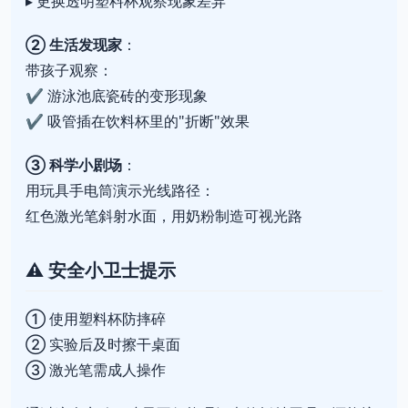
▸ 更换透明塑料杯观察现象差异
② 生活发现家
：
带孩子观察：
✔️ 游泳池底瓷砖的变形现象
✔️ 吸管插在饮料杯里的"折断"效果
③ 科学小剧场
：
用玩具手电筒演示光线路径：
红色激光笔斜射水面，用奶粉制造可视光路
⚠️
安全小卫士提示
① 使用塑料杯防摔碎
② 实验后及时擦干桌面
③ 激光笔需成人操作