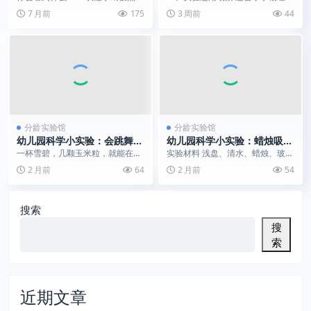
普
后，火焰在手绢上跳舞，但火焰熄
磁知识启蒙、家庭亲子趣味实验，
7 月前
175
3 周前
44
灭后——手绢完好无...
同时科普厨房电磁炉...
分龄实验馆
分龄实验馆
幼儿园科学小实验：会跳舞的
幼儿园科学小实验：蜡烛吸水
玉米粒｜浮力与气泡趣味演示
｜大气压原理演示
一杯雪碧，几颗玉米粒，就能在家
实验材料 浅盘、清水、蜡烛、玻璃
玩一场超有趣的 “玉米粒舞蹈”！这
杯、打火机 实验步骤 往浅盘中倒
2 月前
64
2 月前
54
个实验材料简单、...
入适量清水，将蜡...
搜索
搜
索
近期文章