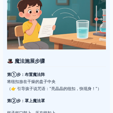
🎩
魔法施展步骤
第①步：布置魔法阵
将纽扣放在干燥的盘子中央
（👉 引导孩子说咒语："亮晶晶的纽扣，快现身！"）
第②步：罩上魔法罩
杯子杯口朝上，压在纽扣上