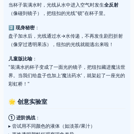
当杯子装满水时，光线从水中进入空气时发生
全反射
（像碰到镜子），把纽扣的光线"锁"在杯子里。
2️⃣
现身秘密
：
盘子加水后，光线通过水→水传递，不再发生剧烈折射
（像穿过透明果冻），纽扣的光线就能逃出来啦！
儿童版比喻
：
"装满水的杯子变成了一面光的镜子，把纽扣藏进魔法世
界。当我们给盘子也加上‘魔法药水’，就架起了一座光的
彩虹桥！"
🌟
创意实验室
① 进阶挑战
：
▸ 尝试用不同颜色的液体（如淡茶/果汁）