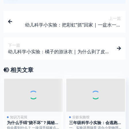
上一篇
幼儿科学小实验：把彩虹“抓”回家 | 一盆水一面
镜，墙上变出小彩虹
下一篇
幼儿科学小实验：橘子的游泳衣 | 为什么剥了皮的
橘子反而会沉下去？
相关文章
知识万花筒
分龄实验馆
为什么手绢“烧不坏”？揭秘
三年级科学小实验：会逃跑的
“水火相容”的科学原理
锡纸盒｜涡流电磁斥力趣味科
你会看到什么？ 一块湿手绢被点燃
一、实验适用场景 适合小学物理电