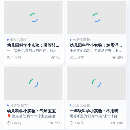
分龄实验馆
分龄实验馆
幼儿园科学小实验：吸管转动
幼儿园科学小实验：鸡蛋浮沉
小实验｜0 成本带娃看懂静电
实验|揭开浮力与密度的秘密
一、实验介绍 有没有想过，只用两
小朋友们总对世界充满好奇，不如
排斥的秘密
根普通吸管、一个空瓶子，就能给
用一杯水、一颗鸡蛋，带他们亲手
4 月前
96
5 月前
294
孩子上演一场 “魔...
揭开浮力与密度的秘密...
分龄实验馆
分龄实验馆
幼儿科学小实验：气球宝宝的
一年级科学小实验：不用嘴吹
“磁力”新衣！| 擦一擦，能抱
的气球 | 可乐+曼妥思，一秒
🎈 魔法挑战 两个气球宝宝会拥抱
用可乐里的“隐形气泡”让气球自己
抱能推推，还能让纸板滑滑梯
变“充气泵”
也会打架！当它们穿上"静电魔法
变大！ 📝 材料清单 塑料瓶装可乐
1 年前
561
1 年前
1.8K
衣"，就能隔着空气...
（500ml，...