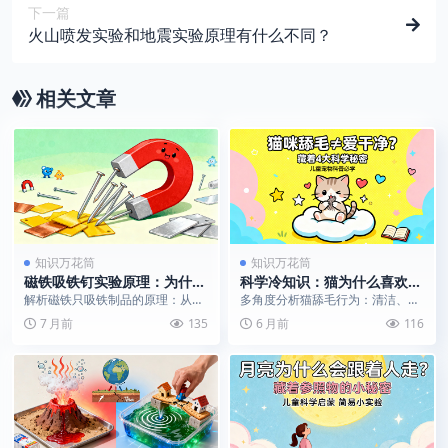
下一篇
火山喷发实验和地震实验原理有什么不同？
相关文章
知识万花筒
知识万花筒
磁铁吸铁钉实验原理：为什么
科学冷知识：猫为什么喜欢舔
磁铁只吸铁制品？
毛？
解析磁铁只吸铁制品的原理：从磁
多角度分析猫舔毛行为：清洁、降
畴理论到铁磁性物质，一堂生动的
温、情绪安抚与营养获取，揭示背
7 月前
135
6 月前
116
实验科学课。
后的复杂生命科学原因...