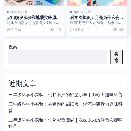
知识万花筒
知识万花筒
火山喷发实验和地震实验原理
科学冷知识：月亮为什么会跟
有什么不同？
着人走？
对比火山喷发与地震模拟实验：从
破解“月亮跟人走”错觉：从参照物
化学反应与机械波动的不同角度，
选择与天体距离的角度，解释这一
7 月前
113
6 月前
162
理解地球内部能量的释...
常见的视觉与心理现...
搜索
搜
索
近期文章
三年级科学小实验：倒扣不掉的缸壁小车｜向心力趣味科普
三年级科学小实验：会逃跑的锡纸盒｜涡流电磁斥力趣味科
普
三年级科学小实验：牛奶彩色漩涡｜表面张力流体色彩趣味
科普