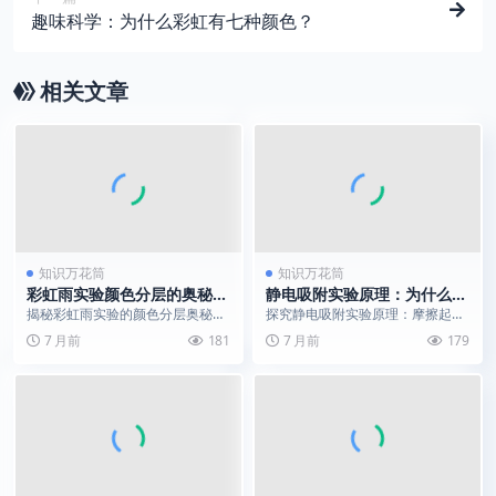
趣味科学：为什么彩虹有七种颜色？
相关文章
知识万花筒
知识万花筒
彩虹雨实验颜色分层的奥秘？
静电吸附实验原理：为什么尺
实验科学原理大揭秘
子能吸起纸屑？
揭秘彩虹雨实验的颜色分层奥秘：
探究静电吸附实验原理：摩擦起电
利用油水不溶和色素溶解性，创造
与静电感应如何让尺子拥有“魔
7 月前
181
7 月前
179
美丽的科学现象。
力”，一堂有趣的实验科...