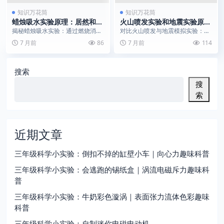
知识万花筒
知识万花筒
蜡烛吸水实验原理：居然和大
火山喷发实验和地震实验原理
气压力有关！
有什么不同？
揭秘蜡烛吸水实验：通过燃烧消耗
对比火山喷发与地震模拟实验：从
氧气导致气压变化，展示大气压力
化学反应与机械波动的不同角度，
7 月前
86
7 月前
114
的神奇作用。
理解地球内部能量的释...
搜索
搜
索
近期文章
三年级科学小实验：倒扣不掉的缸壁小车｜向心力趣味科普
三年级科学小实验：会逃跑的锡纸盒｜涡流电磁斥力趣味科
普
三年级科学小实验：牛奶彩色漩涡｜表面张力流体色彩趣味
科普
三年级科学小实验：自制迷你电磁电动机