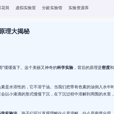
万花筒
虚拟实验室
分龄实验馆
实验资源库
原理大揭秘
雨”缓缓落下。这个美丽又神奇的
科学实验
，背后的原理是
密度
和
色素是水溶性的，它不溶于油。当我们把带有色素的油倒入水中
它会以小液滴的形式慢慢下沉，在下沉过程中溶解到周围的水里
科学实验法
，孩子们可以直观理解什么是溶解、什么是密度分层