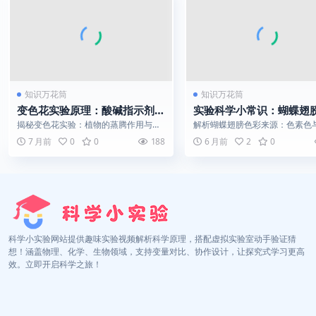
知识万花筒
知识万花筒
变色花实验原理：酸碱指示剂的
实验科学小常识：蝴蝶翅
小秘密
么五颜六色？
揭秘变色花实验：植物的蒸腾作用与导
解析蝴蝶翅膀色彩来源：色素色
管系统如何像水泵一样运输水分和色
色的双重奏，从化学与物理角度
7 月前
0
0
188
6 月前
2
0
素。
然色彩的奥秘...
科学小实验网站提供趣味实验视频解析科学原理，搭配虚拟实验室动手验证猜
想！涵盖物理、化学、生物领域，支持变量对比、协作设计，让探究式学习更高
效。立即开启科学之旅！