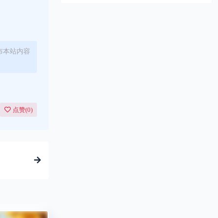
布本站内容
点赞(
0
)