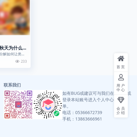
秋天为什么会
分解如何让类胡
”，上演一场生命
233
首页
联系我们
用户
中心
如有BUG或建议可与我们在线联系或
登录本站账号进入个人中心提交工
单。
会员
电话：05366672739
介绍
手机：13863666961