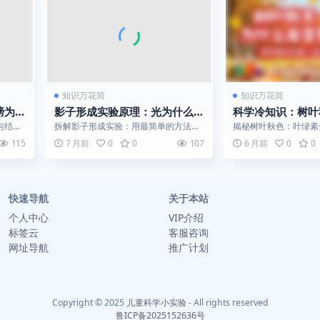
知识万花筒
知识万花筒
膀为什
影子形成实验原理：光为什么走
科学冷知识：树叶
直线？
变黄？
与结构
拆解影子形成实验：用最简单的方法证
揭秘树叶秋色：叶绿素
揭示自
明光沿直线传播这一基本物理原理。
萝卜素和花青素“登场
115
7 月前
0
0
107
6 月前
0
0
的色彩化学...
快速导航
关于本站
个人中心
VIP介绍
标签云
客服咨询
网址导航
推广计划
Copyright © 2025
儿童科学小实验
- All rights reserved
鲁ICP备2025152636号