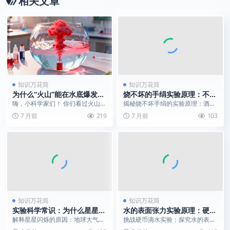
相关文章
知识万花筒
知识万花筒
为什么“火山”能在水底爆发？
烧不坏的手绢实验原理：不是
揭秘“熔岩”喷发的科学原理
魔术是科学
嗨，小科学家们！ 你们看过火山喷
揭秘烧不坏手绢的实验原理：酒精
发的视频吗？红色的岩浆喷向天
燃烧热量被水汽化吸收，保护手绢
7 月前
219
7 月前
103
空，特别壮观！今天，...
低于燃点的实验科学。
知识万花筒
知识万花筒
实验科学常识：为什么星星会
水的表面张力实验原理：硬币
眨眼睛？
上能站多少滴水？
解释星星闪烁的原因：地球大气层
挑战硬币滴水实验：探究水的表面
的流动与不均匀性如何导致星光折
张力如何形成“水膜”，承载远超想