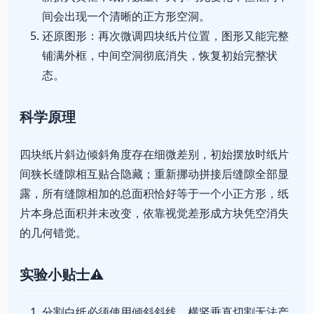
间会出现一个清晰的正方形空洞。
还原图形：再次微调四块纸片位置，图形又能完整
铺满外框，中间空洞彻底消失，恢复初始完整状
态。
科学原理
四块纸片斜边倾斜角度存在细微差别，初始摆放时纸片
间狭长缝隙相互贴合隐藏；重新挪动拼接后缝隙全部显
露，所有缝隙相加的总面积恰好等于一个小正方形，纸
片本身总面积并未改变，依靠视觉差形成方块凭空消失
的几何错觉。
实验小贴士⚠️
分割白纸必须使用倾斜斜线，横竖垂直切割无法产