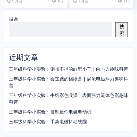
6 月前
102
7 月前
115
射路径变化，产生“眨...
象的水滴数量。
搜索
搜
索
近期文章
三年级科学小实验：倒扣不掉的缸壁小车｜向心力趣味科普
三年级科学小实验：会逃跑的锡纸盒｜涡流电磁斥力趣味科
普
三年级科学小实验：牛奶彩色漩涡｜表面张力流体色彩趣味
科普
三年级科学小实验：自制迷你电磁电动机
三年级科学小实验：手势电磁抖动线圈