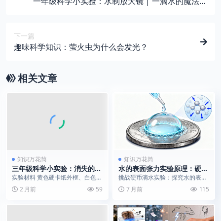
一年级科学小实验：水制放大镜 | 一滴水的魔法，
让世界“膨”起来！
下一篇
趣味科学知识：萤火虫为什么会发光？
相关文章
知识万花筒
知识万花筒
三年级科学小实验：消失的方
水的表面张力实验原理：硬币
块几何错觉
上能站多少滴水？
实验材料 黄色硬卡纸外框、白色正
挑战硬币滴水实验：探究水的表面
方形卡纸、直尺、铅笔、剪刀 实验
张力如何形成“水膜”，承载远超想
2 月前
59
7 月前
115
步骤 制作方形外...
象的水滴数量。