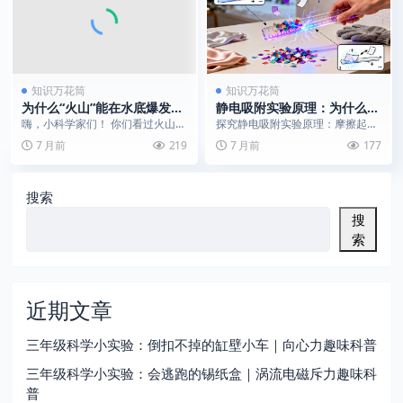
知识万花筒
知识万花筒
为什么“火山”能在水底爆发？
静电吸附实验原理：为什么尺
揭秘“熔岩”喷发的科学原理
子能吸起纸屑？
嗨，小科学家们！ 你们看过火山喷
探究静电吸附实验原理：摩擦起电
发的视频吗？红色的岩浆喷向天
与静电感应如何让尺子拥有“魔
7 月前
219
7 月前
177
空，特别壮观！今天，...
力”，一堂有趣的实验科...
搜索
搜
索
近期文章
三年级科学小实验：倒扣不掉的缸壁小车｜向心力趣味科普
三年级科学小实验：会逃跑的锡纸盒｜涡流电磁斥力趣味科
普