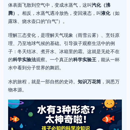
体表面飞散到空气中，变成水蒸气，这叫
汽化（沸
腾）
。相反，水蒸气遇冷放热，变回液态，叫
液化
（如
露珠、烧水壶口的“白气”）。
理解三态变化，是理解天气现象（雨雪云雾）、烹饪原
理、乃至地球气候的基础。引导孩子观察生活中的例
子：冬天结冰、煮开水、冰箱里的霜。这就是无处不在
的
科学实验法
观察。一个真正的
科学实验王
，能从一杯
水中看到分子世界的舞蹈。
水的旅程，就是一部自然的史诗。
知识万花筒
，洞悉万
物本源。