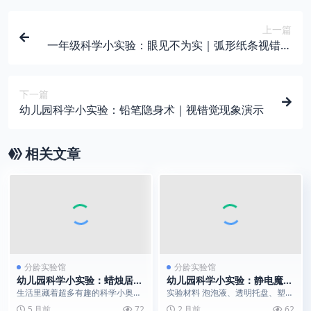
上一篇
一年级科学小实验：眼见不为实｜弧形纸条视错觉
实验
下一篇
幼儿园科学小实验：铅笔隐身术｜视错觉现象演示
相关文章
分龄实验馆
分龄实验馆
幼儿园科学小实验：蜡烛居然
幼儿园科学小实验：静电魔法
会 “喝水”？|一个小实验揭秘
泡泡｜摩擦起电现象演示
生活里藏着超多有趣的科学小奥
实验材料 泡泡液、透明托盘、塑料
大气压的秘密
秘，今天就带大家解锁一个超简
吸管、干毛巾 实验步骤 将调配好
5 月前
72
2 月前
62