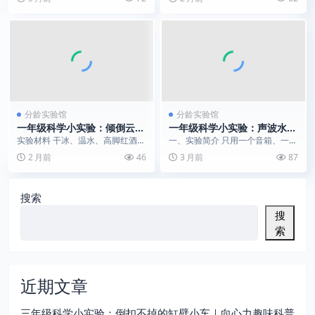
单、超神奇的经典小实验 ...
的泡泡液倒入托盘...
分龄实验馆
分龄实验馆
一年级科学小实验：倾倒云雾
一年级科学小实验：声波水流
杯｜干冰升华仙气魔法
｜解锁声音的变魔术魔法
实验材料 干冰、温水、高脚红酒杯
一、实验简介 只用一个音箱、一根
1 只、直身玻璃杯 1 只 实验步骤
普通透明软管，就能做出超梦幻的
2 月前
46
3 月前
87
在高脚杯...
科学小实验。 把软...
搜索
搜
索
近期文章
三年级科学小实验：倒扣不掉的缸壁小车｜向心力趣味科普