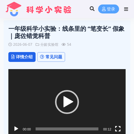
登录
一年级科学小实验：线条里的 “笔变长” 假象
｜庞佐错觉科普
2026-06-07
分龄实验馆
54
详情介绍
常见问题
视
频
播
放
器
00:00
00:12