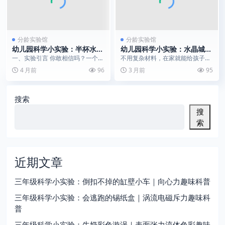
分龄实验馆
分龄实验馆
幼儿园科学小实验：半杯水的
幼儿园科学小实验：水晶城堡
防火魔法 | 比热容的神奇力量
魔法｜多层嵌套泡泡实验
一、实验引言 你敢相信吗？一个装
不用复杂材料，在家就能给孩子上
了半杯水的塑料杯，用明火去烧，
演一场 “泡泡魔法秀”！今天分享的
4 月前
96
3 月前
95
居然能做到 “一半...
多层嵌套泡泡实验...
搜索
搜
索
近期文章
三年级科学小实验：倒扣不掉的缸壁小车｜向心力趣味科普
三年级科学小实验：会逃跑的锡纸盒｜涡流电磁斥力趣味科
普
三年级科学小实验：牛奶彩色漩涡｜表面张力流体色彩趣味