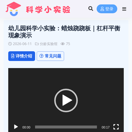
登录
幼儿园科学小实验：蜡烛跷跷板｜杠杆平衡
现象演示
2026-06-11
分龄实验馆
75
详情介绍
常见问题
视
频
播
放
器
00:00
00:17