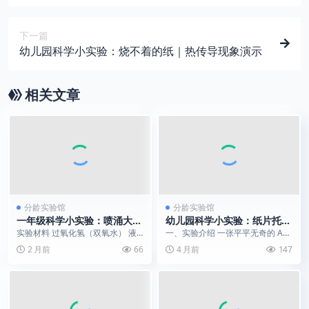
下一篇
幼儿园科学小实验：烧不着的纸｜热传导现象演示
相关文章
分龄实验馆
分龄实验馆
一年级科学小实验：喷涌大象
幼儿园科学小实验：纸片托橘
牙膏｜双氧水催化发泡魔法
子 | 揭开结构与承重力的秘密
实验材料 过氧化氢（双氧水） 液
一、实验介绍 一张平平无奇的 A4
体肥皂 黄色食用色素 碘化钾粉末
纸，能托住一个沉甸甸的橘子吗？
2 月前
66
4 月前
147
透明量杯 实验...
答案是：当然...