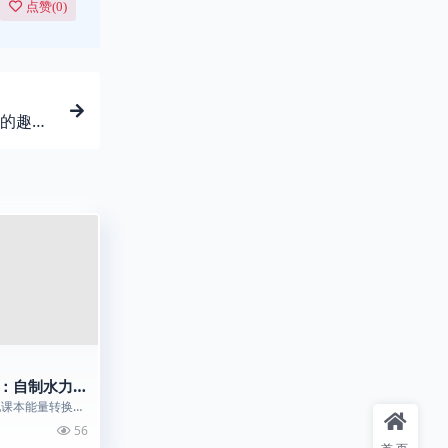
点赞(
0
)
的趣味
：自制水力发
换趣味科普
配课本能量转换、
于科学实践作
56