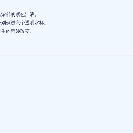
出浓郁的紫色汁液。
分别倒进六个透明水杯。
发生的奇妙改变。