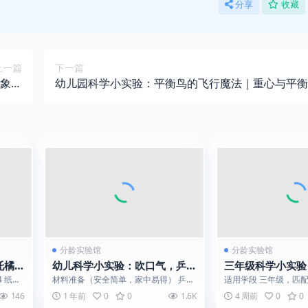
分享
收藏
上一篇
下一篇
象魔
幼儿园科学小实验：平衡鸟的飞行魔法｜重心与平衡
法
演示
分龄实验馆
分龄实验馆
托橘子
幼儿科学小实验：吹口气，乒乓
三年级科学小实验
密
球“过河”！| 不用手，让它自己
电机｜水能能量转
 纸，
材料准备（安全简单，家中易得） 乒乓
适用学段 三年级，匹
跳进另一个杯子
案是：
球1个（轻便易操作） 两个相同高度的
水力发电知识点，可用
146
1 年前
0
0
1.6K
4 周前
0
0
杯子（纸...
业、课堂展示...