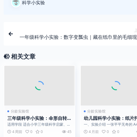
科学小实验
一年级科学小实验：数字变瓢虫｜藏在纸巾里的毛细现
相关文章
分龄实验馆
分龄实验馆
三年级科学小实验：伞形自转电
幼儿园科学小实验：纸片
磁小马达
| 揭开结构与承重力的秘
适用学段 适合小学三年级科学启蒙、中
一、实验介绍 一张平平无奇的 A4
小学物理入门，可用于居家亲子科普、
能托住一个沉甸甸的橘子吗？ 答
4 周前
0
0
45
4 月前
0
0
课堂展示、...
当然...