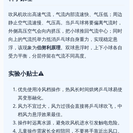
吹风机吹出高速气流，气流内部流速快、气压低；周边
静止空气流速慢、气压高。当乒乓球将要偏离气流时，
外侧高压空气会向内挤压，把小球推回气流中心；同时
向上的气流托举力抵消乒乓球自身重力，实现稳定悬
浮，该现象为
伯努利原理
。双球悬浮时，上下小球各自
受力平衡，分层停留在气流不同高度。
实验小贴士⚠️
优先使用冷风档操作，热风长时间烘烤乒乓球易使
其变形融化。
风力不宜过大，风力过强会直接将乒乓球吹飞，中
档风力悬浮效果最佳。
操作时远离水源，避免吹风机进水引发触电危险。
儿童操作需家长全程陪同，不要将手靠近出风口。