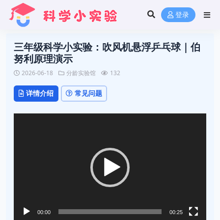
登录
三年级科学小实验：吹风机悬浮乒乓球｜伯
努利原理演示
2026-06-18
分龄实验馆
132
详情介绍
常见问题
视
频
播
放
器
00:00
00:25