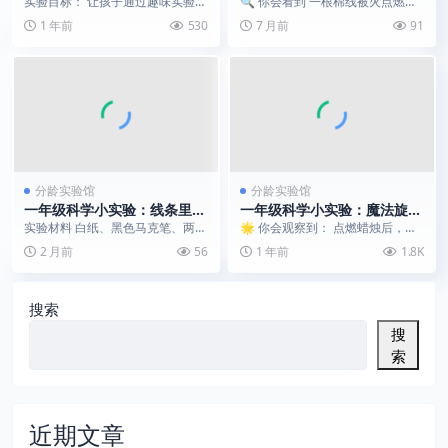
实验目标： 让孩子通过趣味实验理
🔍 你会看到 一根棉线被火点燃，
在天花板上
术”，神奇又安全
解“大气压力”的奇妙力量！ 🌟 实
烧完了却不断开，还保持原来的形
1 年前
530
7 月前
91
验材料 透明玻...
状！ 🛠️ 材料清...
分龄实验馆
分龄实验馆
一年级科学小实验：线条里的
一年级科学小实验：魔法旋转
“笔变长” 假象｜庞佐错觉科普
灯 | 用纸杯和蜡烛，制造光影
实验材料 白纸、黑色马克笔、两支
🌟 你会观察到： 点燃蜡烛后，上
小旋风
长度完全相同的笔（或小棒） 实验
方的纸杯会像魔法风车一样旋转！
2 月前
56
1 年前
1.8K
步骤 在白纸上画...
试试看你能让它转多...
搜索
搜
索
近期文章