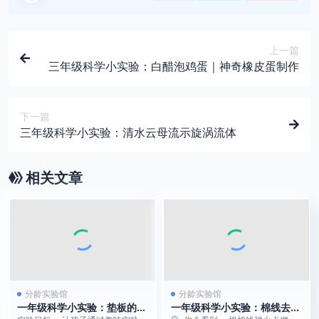
上一篇
三年级科学小实验：白醋泡鸡蛋｜神奇橡皮蛋制作
下一篇
三年级科学小实验：清水云母流示旋涡流体
相关文章
分龄实验馆
分龄实验馆
一年级科学小实验：垫板的悬
一年级科学小实验：棉线去哪
浮魔法 | 不用胶水，让它“粘”
儿了？ | 一根线的“火焰魔