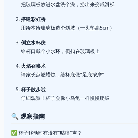
把玻璃板放进水盆洗个澡，捞出来变成滑梯
搭建彩虹桥
用绘本给玻璃板造个斜坡（一头垫高5cm）
倒立水杯侠
给杯口戴个小水环，倒扣在玻璃板上
火焰召唤术
请家长点燃蜡烛，给杯底做"足底按摩"
杯子散步啦
仔细观察！杯子会像小乌龟一样慢慢爬坡
🔍 观察指南
✅ 杯子移动时有没有"咕噜"声？