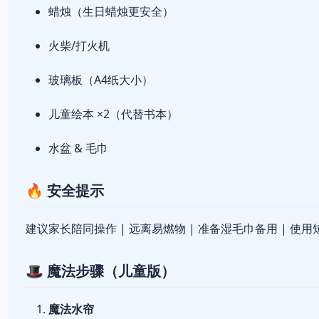
蜡烛（生日蜡烛更安全）
火柴/打火机
玻璃板（A4纸大小）
儿童绘本 ×2（代替书本）
水盆 & 毛巾
🔥 安全提示
建议家长陪同操作 | 远离易燃物 | 准备湿毛巾备用 | 使
🎩 魔法步骤（儿童版）
魔法水帘