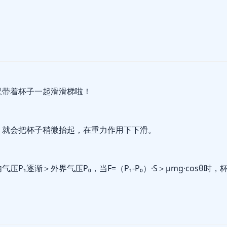
果带着杯子一起滑滑梯啦！
，就会把杯子稍微抬起，在重力作用下下滑。
逐渐＞外界气压P₀，当F=（P₁-P₀）·S＞μmg·cosθ时，