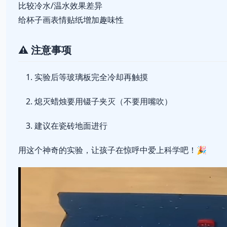
比较冷水/温水效果差异
给杯子画表情贴纸增加趣味性
⚠️ 注意事项
实验后等玻璃板完全冷却再触摸
熄灭蜡烛要用镊子夹灭（不要用嘴吹）
建议在瓷砖地面进行
用这个神奇的实验，让孩子在惊呼中爱上科学吧！🎉
视
频
播
放