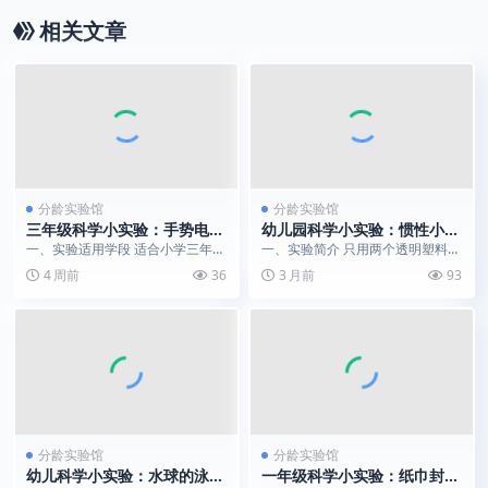
相关文章
分龄实验馆
分龄实验馆
三年级科学小实验：手势电磁
幼儿园科学小实验：惯性小球
抖动线圈
｜水与空气的反向魔法
一、实验适用学段 适合小学三年级
一、实验简介 只用两个透明塑料
电磁知识启蒙，可用于居家亲子科
盒、两根细绳和两颗小球，就能上
4 周前
36
3 月前
93
普、课堂演示、小学...
演一场神奇的物理魔术...
分龄实验馆
分龄实验馆
幼儿科学小实验：水球的泳姿
一年级科学小实验：纸巾封瓶