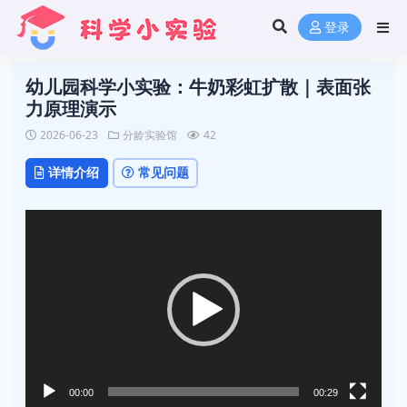
登录
幼儿园科学小实验：牛奶彩虹扩散｜表面张
力原理演示
2026-06-23
分龄实验馆
42
详情介绍
常见问题
视
频
播
放
器
00:00
00:29