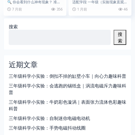
|为什么水球在冷热水里表现
止水｜大气压力原理演示
🔍 你会看到什么神奇现象？ 准备
适配学段 一年级（实验现象直观简
不同？
两个杯子，一个装冷水，一个装温
单，是大气压力入门启蒙实验，适
7 月前
356
1 月前
46
水。 把水球放入冷...
配低年级科学拓展）...
搜索
搜
索
近期文章
三年级科学小实验：倒扣不掉的缸壁小车｜向心力趣味科普
三年级科学小实验：会逃跑的锡纸盒｜涡流电磁斥力趣味科
普
三年级科学小实验：牛奶彩色漩涡｜表面张力流体色彩趣味
科普
三年级科学小实验：自制迷你电磁电动机
三年级科学小实验：手势电磁抖动线圈