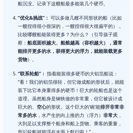
船沉没。记录下这艘船最多能装几个硬币。
“优化&挑战”：
可以多做几艘不同形状的船（比如
一艘捏得很小很深的，一艘捏得很大很扁平的），
比较哪艘船能装得更多？为什么？（引导孩子观
察：
船底面积越大、船舷越高（容积越大），通常
能排开更多的水，获得更大的浮力，就能装载更多
货物
）。
“联系轮船”：
指着能装很多硬币的大铝箔船说：
“看！我们的铝箔很轻，但它做成船的形状后，就能
装下比它本身重得多的硬币！巨大的轮船也是这个
道理。虽然船身是钢铁做的非常重，但它被设计成
巨大的、
空心
的形状。这个巨大的‘碗’能
排开非常非
常多的水
，水产生的向上推的力（浮力）
非常大
，
大到足以支撑整个船身和船上货物、乘客的重量，
所以轮船就能浮在水面上航行啦！”