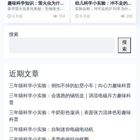
趣味科学知识：萤火虫为什么
幼儿科学小实验：冲不走的乒
会发光？
乓球 | 水流魔法，小球紧紧抱
探寻萤火虫发光奥秘：生物发光原
实验名称：冲不走的乒乓球 为什么
住水管
理，荧光素与荧光素酶的化学反应
水流冲不走这个神奇的小球？ 💭
6 月前
154
8 月前
200
如何产生高效冷光。
思考问题（引导孩...
搜索
搜
索
近期文章
三年级科学小实验：倒扣不掉的缸壁小车｜向心力趣味科普
三年级科学小实验：会逃跑的锡纸盒｜涡流电磁斥力趣味科
普
三年级科学小实验：牛奶彩色漩涡｜表面张力流体色彩趣味
科普
三年级科学小实验：自制迷你电磁电动机
三年级科学小实验：手势电磁抖动线圈