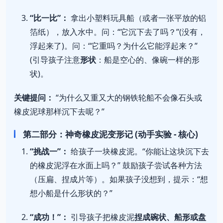
“比一比”：
拿出小塑料玩具船（或者一张平放的铝
箔纸），放入水中。问：“它沉下去了吗？”(没有，
浮起来了)。问：“它重吗？为什么它能浮起来？”
(引导孩子注意
形状
：船是空心的、像碗一样的形
状)。
关键提问：
“为什么又重又大的钢铁轮船不会像石头或
橡皮泥球那样沉下去呢？”
第二部分：神奇橡皮泥变形记 (动手实验 - 核心)
“挑战一”：
给孩子一块橡皮泥。“你能让这块沉下去
的橡皮泥浮在水面上吗？” 鼓励孩子尝试各种方法
（压扁、捏成片等）。如果孩子没想到，提示：“想
想小船是什么形状的？”
“成功！”：
引导孩子把橡皮泥
捏成碗状、船形或盘