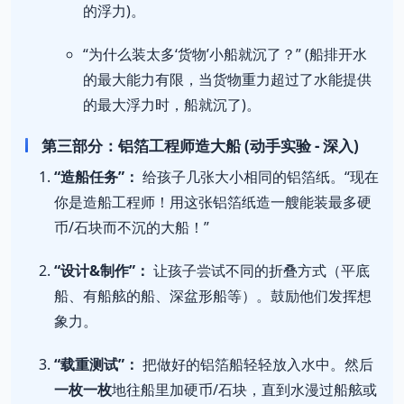
的浮力)。
“为什么装太多‘货物’小船就沉了？” (船排开水
的最大能力有限，当货物重力超过了水能提供
的最大浮力时，船就沉了)。
第三部分：铝箔工程师造大船 (动手实验 - 深入)
“造船任务”：
给孩子几张大小相同的铝箔纸。“现在
你是造船工程师！用这张铝箔纸造一艘能装最多硬
币/石块而不沉的大船！”
“设计&制作”：
让孩子尝试不同的折叠方式（平底
船、有船舷的船、深盆形船等）。鼓励他们发挥想
象力。
“载重测试”：
把做好的铝箔船轻轻放入水中。然后
一枚一枚
地往船里加硬币/石块，直到水漫过船舷或