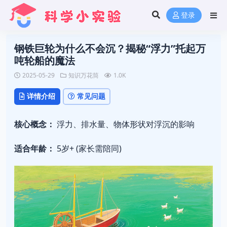
登录
钢铁巨轮为什么不会沉？揭秘“浮力”托起万
吨轮船的魔法
2025-05-29
知识万花筒
1.0K
详情介绍
常见问题
核心概念：
浮力、排水量、物体形状对浮沉的影响
适合年龄：
5岁+ (家长需陪同)