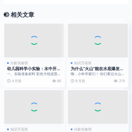
身”故事，简单又好玩
相关文章
分龄实验馆
知识万花筒
幼儿园科学小实验：水中开花
为什么“火山”能在水底爆发？
小实验｜一张纸就能完成的趣
揭秘“熔岩”喷发的科学原理
一、实验准备材料 彩色卡纸或普通
嗨，小科学家们！ 你们看过火山喷
味科学小实验
白纸 剪刀 装有清水的碗或盘子 笔
发的视频吗？红色的岩浆喷向天
4 月前
86
8 月前
219
（可选，用于画...
空，特别壮观！今天，...
知识万花筒
分龄实验馆