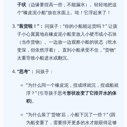
子状
（边缘要捏高一些，不能漏水）。轻轻地把这
个“橡皮泥小船”放在水面上。哇！它浮起来了！
“装货啦！”：
问孩子：“你的小船能运货吗？” 让孩
子小心翼翼地在橡皮泥小船里放入小硬币或小石块
（当作货物）。一边放一边观察小船的状态（吃水
变深，但依然浮着）。直到小船承受不住，“货物”
太重导致小船进水或翻沉。
“思考”：
问孩子：
“为什么同一个橡皮泥，捏成球就沉，捏成船就
浮？” (引导孩子思考
形状改变了它排开水的体
积
)。
“为什么装了‘货物’后，小船下沉了一些？” (因
为船变重了，需要排开更多的水才能获得足够