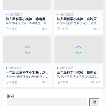
分龄实验馆
分龄实验馆
幼儿园科学小实验：静电魔法
幼儿园科学小实验：自制灭火
泡泡｜摩擦起电现象演示
器｜二氧化碳灭火趣味演示
实验材料 泡泡液、透明托盘、塑料
厨房常见的白醋和小苏打，就能让
吸管、干毛巾 实验步骤 将调配好
孩子亲手制作一台简易灭火器，亲
2 月前
62
2 月前
78
的泡泡液倒入托盘...
眼见证火焰被瞬间扑灭...
分龄实验馆
分龄实验馆
一年级儿童科学小实验：鸡蛋
三年级科学小实验：模拟云的
跳水大赛｜解锁惯性的神奇魔
形成 | 安全可控，亲眼见证
适合一年级小朋友的趣味科学小实
🔍 思考问题 天上的云朵软绵绵
力
“凝结核”的作用
验来啦！不用复杂材料，在家就能
的，能不能把云“抓”到瓶子里呢？
3 月前
76
1 年前
944
玩，还能轻松解锁“惯...
今天用科学魔法实现...
搜索
搜