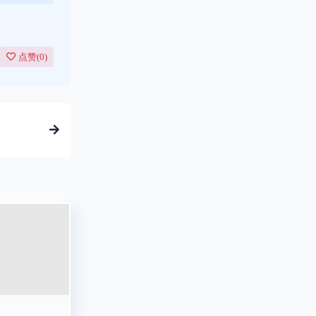
点赞(
0
)