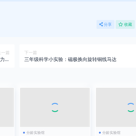
分享
收藏
上一篇
下一篇
力学
三年级科学小实验：磁极换向旋转铜线马达
科普
分龄实验馆
分龄实验馆