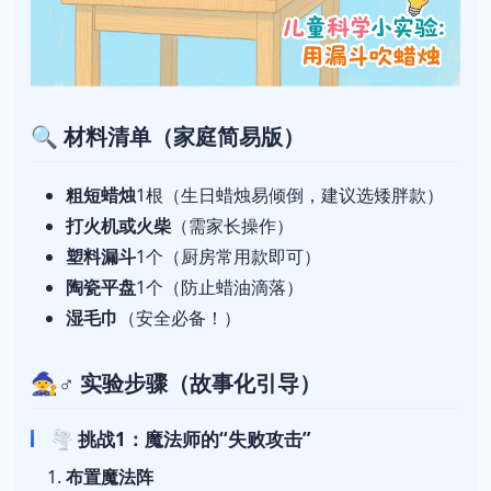
🔍 材料清单（家庭简易版）
粗短蜡烛
1根（生日蜡烛易倾倒，建议选矮胖款）
打火机或火柴
（需家长操作）
塑料漏斗
1个（厨房常用款即可）
陶瓷平盘
1个（防止蜡油滴落）
湿毛巾
（安全必备！）
🧙♂️ 实验步骤（故事化引导）
🌪️ 挑战1：魔法师的“失败攻击”
布置魔法阵