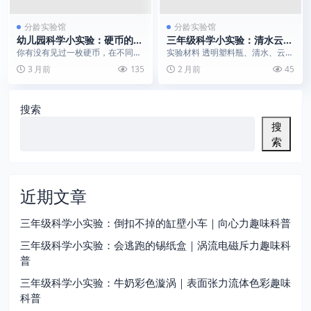
分龄实验馆
分龄实验馆
幼儿园科学小实验：硬币的分
三年级科学小实验：清水云母
身与现身｜一杯水就能完成的
流示旋涡流体
你有没有见过一枚硬币，在不同的
实验材料 透明塑料瓶、清水、云母
趣味光学实验
杯子里上演 “分身” 与 “隐身” 大戏？
珠光粉、密封瓶盖、浅玻璃盘、食
3 月前
135
2 月前
45
一个玻璃...
用色素 补充说明：...
搜索
搜
索
近期文章
三年级科学小实验：倒扣不掉的缸壁小车｜向心力趣味科普
三年级科学小实验：会逃跑的锡纸盒｜涡流电磁斥力趣味科
普
三年级科学小实验：牛奶彩色漩涡｜表面张力流体色彩趣味
科普