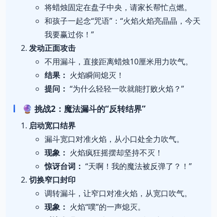
将蜡烛固定在盘子中央，请家长帮忙点燃。
和孩子一起念“咒语”：“火焰火焰亮晶晶，今天
我要赢过你！”
发动正面攻击
不用漏斗，直接距离蜡烛10厘米用力吹气。
结果：
火焰瞬间熄灭！
提问：
“为什么轻轻一吹就能打败火焰？”
🔮 挑战2：魔法漏斗的“反转结界”
启动宽口结界
漏斗宽口对准火焰，从小口处全力吹气。
现象：
火焰疯狂摇摆却坚持不灭！
惊讶台词：
“天啊！我的魔法被反弹了？！”
切换窄口封印
调转漏斗，让窄口对准火焰，从宽口吹气。
现象：
火焰“噗”的一声熄灭。