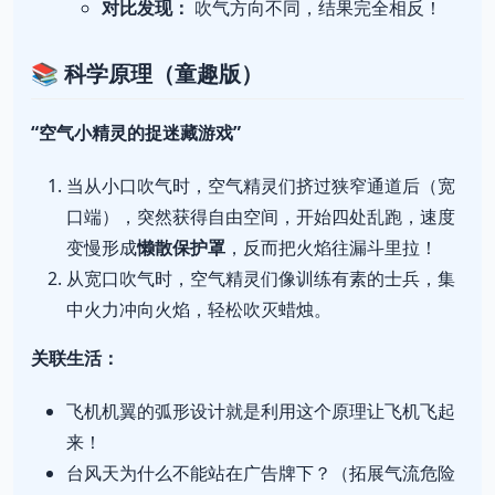
对比发现：
吹气方向不同，结果完全相反！
📚 科学原理（童趣版）
“空气小精灵的捉迷藏游戏”
当从小口吹气时，空气精灵们挤过狭窄通道后（宽
口端），突然获得自由空间，开始四处乱跑，速度
变慢形成
懒散保护罩
，反而把火焰往漏斗里拉！
从宽口吹气时，空气精灵们像训练有素的士兵，集
中火力冲向火焰，轻松吹灭蜡烛。
关联生活：
飞机机翼的弧形设计就是利用这个原理让飞机飞起
来！
台风天为什么不能站在广告牌下？（拓展气流危险