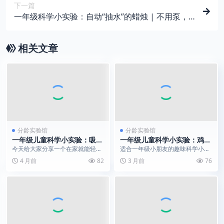
下一篇
一年级科学小实验：自动“抽水”的蜡烛 | 不用泵，
火苗自己能把水拉上来
相关文章
分龄实验馆
分龄实验馆
一年级儿童科学小实验：吸管
一年级儿童科学小实验：鸡蛋
加速水流小实验｜一根吸管让
跳水大赛｜解锁惯性的神奇魔
今天给大家分享一个在家就能轻松
适合一年级小朋友的趣味科学小实
水流变快
力
完成的趣味科学小实验 —— 吸管
验来啦！不用复杂材料，在家就能
4 月前
82
3 月前
76
加速水流实验。只需...
玩，还能轻松解锁“惯...