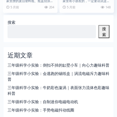
流|在家就能做的水力学启蒙
画|简单又有趣的水油分离小
家里攒的废旧塑料瓶、瓶盖别浪费
家里有小朋友的，一定要试试这个
小实验
魔术
啦！今天分享一款超简单的瓶盖控
盘子漂浮画实验！无需复杂材料，
5 月前
204
5 月前
148
流小实验，不用复杂器...
利用常见的水和食用油...
搜索
搜
索
近期文章
三年级科学小实验：倒扣不掉的缸壁小车｜向心力趣味科普
三年级科学小实验：会逃跑的锡纸盒｜涡流电磁斥力趣味科
普
三年级科学小实验：牛奶彩色漩涡｜表面张力流体色彩趣味
科普
三年级科学小实验：自制迷你电磁电动机
三年级科学小实验：手势电磁抖动线圈