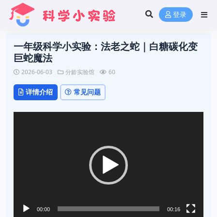
登录
一年级科学小实验：法老之蛇｜白糖碳化变
巨蛇魔法
2026-06-03
分龄实验馆
60
详情介绍
常见问题
视
频
播
放
器
00:00
00:16