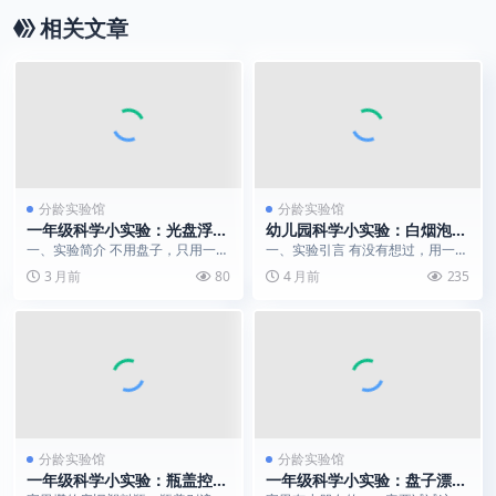
相关文章
分龄实验馆
分龄实验馆
一年级科学小实验：光盘浮画
幼儿园科学小实验：白烟泡泡
｜解锁白板笔的 “神笔马良”
记 | 会冒 “烟” 的神奇气泡
一、实验简介 不用盘子，只用一张
一、实验引言 有没有想过，用一瓶
魔法
光滑旧光盘，配上彩色白板笔，就
水、几块冰块和几根软管，就能做
3 月前
80
4 月前
235
能玩超有趣的浮画小...
出自带 “仙气” ...
分龄实验馆
分龄实验馆
一年级科学小实验：瓶盖控
一年级科学小实验：盘子漂浮