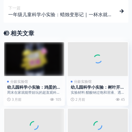
下一篇
一年级儿童科学小实验：蜡烛变形记 | 一杯水就能
玩的光学魔法
相关文章
分龄实验馆
分龄实验馆
幼儿园科学小实验：鸡蛋的浮
幼儿园科学小实验：树叶开花
沉魔法｜密度与浮力的直观演
｜醋酸钠结晶现象演示
周末在家就能带娃玩的超直观科学
实验材料 醋酸钠过饱和溶液、透明
示
小实验，材料简单，却能让孩子亲
玻璃杯、新鲜树枝 / 树叶、少量醋
3 月前
105
2 月前
45
眼见证鸡蛋从沉底、漂...
酸钠晶种 实验...