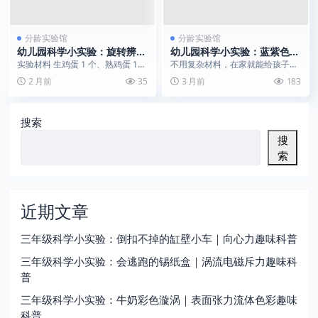
分龄实验馆
分龄实验馆
幼儿园科学小实验：旋转辨鸡
幼儿园科学小实验：蓝紫色魔
蛋｜惯性现象演示
法｜淀粉遇碘变蓝的秘密
实验材料 生鸡蛋 1 个、熟鸡蛋 1
不用复杂材料，在家就能给孩子上
个 实验步骤 先转动生鸡蛋，可以
演一场“变色魔法”！今天分享的淀
2 月前
35
3 月前
183
看到它转动...
粉遇碘变蓝实验，操...
搜索
搜
索
近期文章
三年级科学小实验：倒扣不掉的缸壁小车｜向心力趣味科普
三年级科学小实验：会逃跑的锡纸盒｜涡流电磁斥力趣味科
普
三年级科学小实验：牛奶彩色漩涡｜表面张力流体色彩趣味
科普